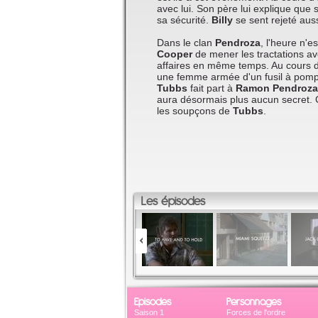
avec lui. Son père lui explique que 
sa sécurité.
Billy
se sent rejeté aus
Dans le clan
Pendroza
, l'heure n'e
Cooper
de mener les tractations av
affaires en même temps. Au cours d
une femme armée d'un fusil à pompe 
Tubbs
fait part à
Ramon Pendroza
aura désormais plus aucun secret. 
les soupçons de
Tubbs
.
Les épisodes
Episodes
Personnages
Saison 1
Forces de l'ordre