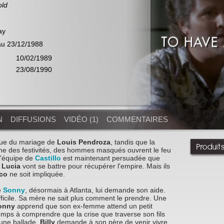
old
ay
au 23/12/1988
10/02/1989
23/08/1990
N
DIFFUSIONS
VIDÉO (1)
COMMENTAIRES
tenue du mariage de
Louis Pendroza
, tandis que la
Produit
gne des festivités, des hommes masqués ouvrent le feu
 L'équipe de
Castillo
est maintenant persuadée que
,
Lucia
vont se battre pour récupérer l'empire. Mais ils
rco
ne soit impliquée.
e
Sonny
, désormais à Atlanta, lui demande son aide.
difficile. Sa mère ne sait plus comment le prendre. Une
onny
apprend que son ex-femme attend un petit
mps à comprendre que la crise que traverse son fils
'une ballade,
Billy
demande à son père de venir vivre