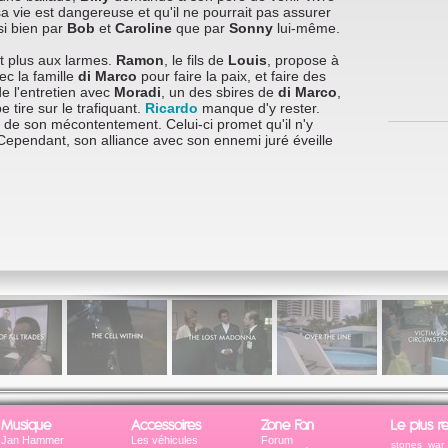
sa vie est dangereuse et qu'il ne pourrait pas assurer
si bien par
Bob
et
Caroline
que par
Sonny
lui-même.
st plus aux larmes.
Ramon
, le fils de
Louis
, propose à
ec la famille
di Marco
pour faire la paix, et faire des
e l'entretien avec
Moradi
, un des sbires de
di Marco
,
tire sur le trafiquant.
Ricardo
manque d'y rester.
de son mécontentement. Celui-ci promet qu'il n'y
Cependant, son alliance avec son ennemi juré éveille
Musique
Accessoires
Zone Fan
Le plus r
Jan Hammer
Les véhicules
Forum
stones war