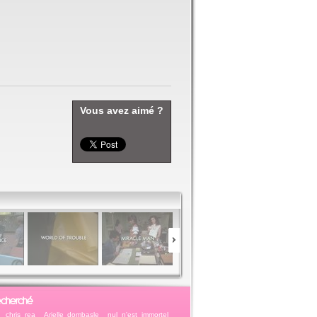
Vous avez aimé ?
echerché
chris rea
Arielle dombasle
nul n'est immortel