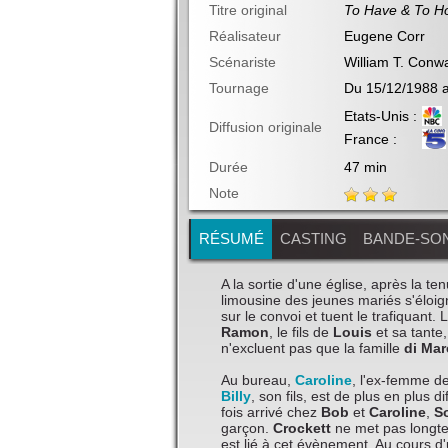
Titre original
To Have & To H
Réalisateur
Eugene Corr
Scénariste
William T. Conw
Tournage
Du 15/12/1988 
Etats-Unis :
Diffusion originale
France :
Durée
47 min
Note
RÉSUMÉ
CASTING
BANDE-SO
A la sortie d'une église, après la 
limousine des jeunes mariés s'éloi
sur le convoi et tuent le trafiquant.
Ramon
, le fils de
Louis
et sa tante
n'excluent pas que la famille
di Ma
Au bureau,
Caroline
, l'ex-femme d
Billy
, son fils, est de plus en plus 
fois arrivé chez
Bob
et
Caroline
,
S
garçon.
Crockett
ne met pas longte
est lié à cet évènement. Au cours d