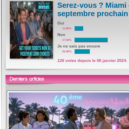
Serez-vous ? Miami 
septembre prochain
Oui
15.08%
Non
57.94%
Je ne sais pas encore
26.98%
126 votes
depuis le
06 janvier 2024
.
Derniers articles