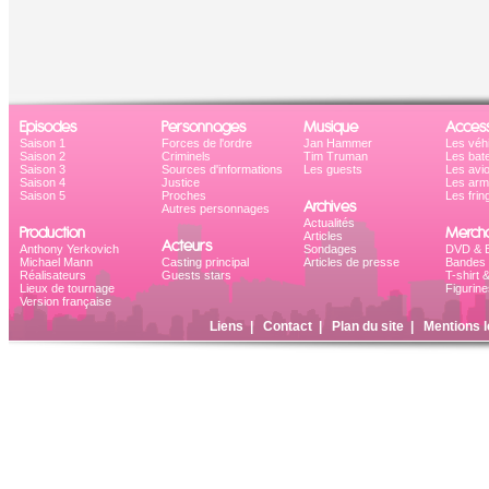
Episodes
Personnages
Musique
Access
Saison 1
Forces de l'ordre
Jan Hammer
Les véh
Saison 2
Criminels
Tim Truman
Les bat
Saison 3
Sources d'informations
Les guests
Les avi
Saison 4
Justice
Les ar
Saison 5
Proches
Les frin
Archives
Autres personnages
Actualités
Production
Mercha
Articles
Acteurs
Anthony Yerkovich
Sondages
DVD & B
Michael Mann
Casting principal
Articles de presse
Bandes 
Réalisateurs
Guests stars
T-shirt 
Lieux de tournage
Figurine
Version française
Liens
|
Contact
|
Plan du site
|
Mentions l