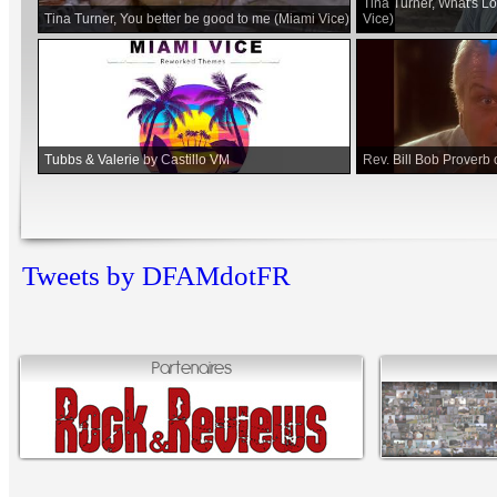
Tina Turner, What's Lo
Tina Turner, You better be good to me (Miami Vice)
Vice)
Tubbs & Valerie by Castillo VM
Rev. Bill Bob Proverb 
Tweets by DFAMdotFR
Partenaires