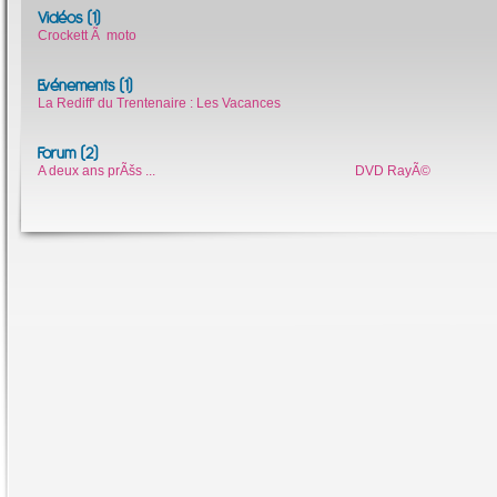
Vidéos (1)
Crockett Ã moto
Evénements (1)
La Rediff' du Trentenaire : Les Vacances
Forum (2)
A deux ans prÃšs ...
DVD RayÃ©