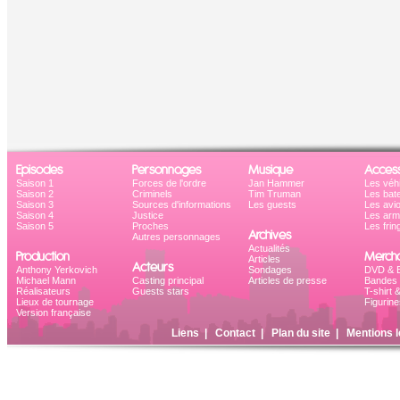
Episodes
Personnages
Musique
Access
Saison 1
Forces de l'ordre
Jan Hammer
Les véh
Saison 2
Criminels
Tim Truman
Les bat
Saison 3
Sources d'informations
Les guests
Les avi
Saison 4
Justice
Les ar
Saison 5
Proches
Les frin
Archives
Autres personnages
Actualités
Production
Mercha
Articles
Acteurs
Anthony Yerkovich
Sondages
DVD & B
Michael Mann
Casting principal
Articles de presse
Bandes 
Réalisateurs
Guests stars
T-shirt 
Lieux de tournage
Figurine
Version française
Liens
|
Contact
|
Plan du site
|
Mentions l