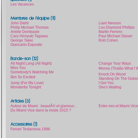
Les Vacances
Membres de l'équipe (11)
John Diehl
Liam Neeson
Philip Michael Thomas
Lou Diamond Phillips
Arielle Dombasle
Martin Ferrero
Cary-Hiroyuki Tagawa
Paul Michael Glaser
George Takei
Rob Cohen
Giancarlo Esposito
Bande-son (12)
All Night Long (All Night)
Change Your Ways
Miss You
Money (Thatâs What I 
Somebody's Watching Me
Knock On Wood
Iâm So Excited
Standing On The Outsi
Jump (For My Love)
I Got You
Wonderful Tonight
She's Waiting
Articles (3)
Autour de Miami : beautÃ© et glamour...
Entre moi et Miami Vice
Du Miami Vice dans la mode 2015 ?
Accessoires (1)
Ferrari Testarossa 1986