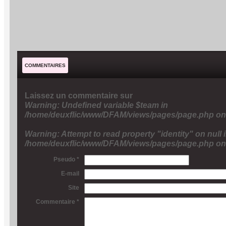
COMMENTAIRES
Laissez un commentaire sur
Warning
: Undefined variable $team in
/home/deuxflic/www/DFAM/views/pages/page.php
on
Warning
: Attempt to read property "identity" on null 
/home/deuxflic/www/DFAM/views/pages/page.php
on
Pseudo *
E-mail
Site
Commentaire *