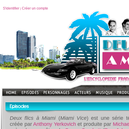
S'identifier
Créer un compte
|
Episodes
Deux flics à Miami
(
Miami Vice
) est une série t
créée par
Anthony Yerkovich
et produite par
Micha