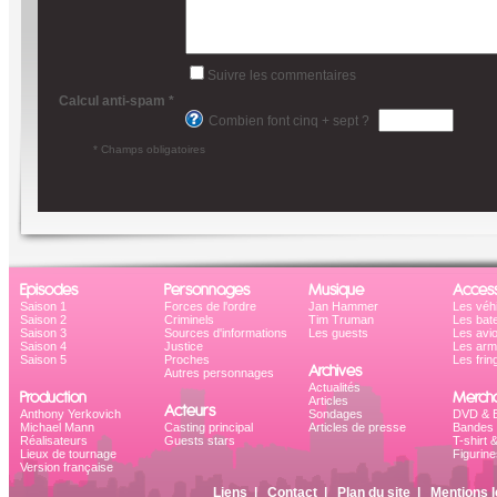
Suivre les commentaires
Calcul anti-spam *
Combien font cinq + sept ?
* Champs obligatoires
Episodes
Personnages
Musique
Access
Saison 1
Forces de l'ordre
Jan Hammer
Les véh
Saison 2
Criminels
Tim Truman
Les bat
Saison 3
Sources d'informations
Les guests
Les avi
Saison 4
Justice
Les ar
Saison 5
Proches
Les frin
Archives
Autres personnages
Actualités
Production
Mercha
Articles
Acteurs
Anthony Yerkovich
Sondages
DVD & B
Michael Mann
Casting principal
Articles de presse
Bandes 
Réalisateurs
Guests stars
T-shirt 
Lieux de tournage
Figurine
Version française
Liens
|
Contact
|
Plan du site
|
Mentions l