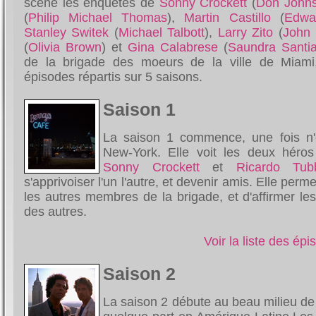
scène les enquêtes de
Sonny Crockett
(
Don John
(
Philip Michael Thomas
),
Martin Castillo
(
Edwa
Stanley Switek
(
Michael Talbott
),
Larry Zito
(
John 
(
Olivia Brown
) et
Gina Calabrese
(
Saundra Santi
de la brigade des moeurs de la ville de Miam
épisodes répartis sur 5 saisons.
Saison 1
La saison 1 commence, une fois n
New-York. Elle voit les deux héros
Sonny Crockett
et
Ricardo Tub
s'apprivoiser l'un l'autre, et devenir amis. Elle perm
les autres membres de la brigade, et d'affirmer le
des autres.
Voir la liste des ép
Saison 2
La saison 2 débute au beau milieu de l