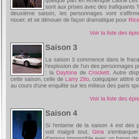
quelque part en Amérique Latine Les 
sont aux prises avec des trafiquants T
deuxième saison, les personnages vont s'affirme
nouer, et se dénouer de façon dramatique pour
Ric
Voir la liste des ép
Saison 3
La saison 3 commence dans le fracas
l'explosion de l'un des personnages pr
: la
Daytona
de
Crockett
. Autre dis
cette saison, celle de
Larry Zito
, coéquipier attitré 
au cours d'une enquête sur les milieux des paris spor
Voir la liste des ép
Saison 4
Si l'entame de la saison 4 est des p
voit malgré tout,
Gina
s'embarquer 
d'amour impossible avec un baron de 