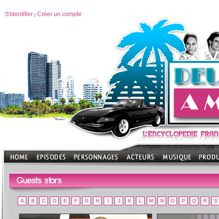
S'identifier
Créer un compte
|
Guests stars
A
B
C
D
E
F
G
H
I
J
K
L
M
N
O
P
Q
R
S