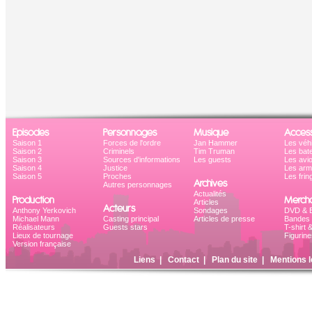
Episodes
Personnages
Musique
Access
Saison 1
Forces de l'ordre
Jan Hammer
Les véh
Saison 2
Criminels
Tim Truman
Les bat
Saison 3
Sources d'informations
Les guests
Les avi
Saison 4
Justice
Les ar
Saison 5
Proches
Les frin
Archives
Autres personnages
Actualités
Production
Mercha
Articles
Acteurs
Anthony Yerkovich
Sondages
DVD & B
Michael Mann
Casting principal
Articles de presse
Bandes 
Réalisateurs
Guests stars
T-shirt 
Lieux de tournage
Figurine
Version française
Liens
|
Contact
|
Plan du site
|
Mentions l