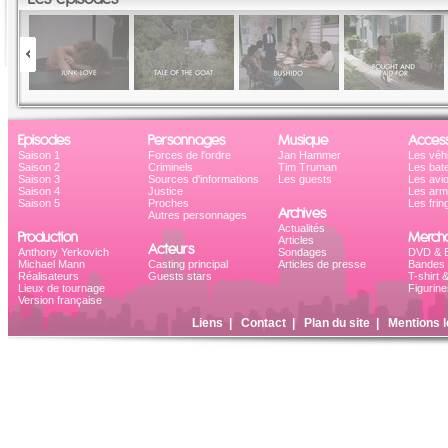
Episodes
Personnages
Musique
Access
Saison 1
Forces de l'ordre
Jan Hammer
Les véh
Saison 2
Criminels
Tim Truman
Les bat
Saison 3
Sources d'informations
Les guests
Les avi
Saison 4
Justice
Les ar
Saison 5
Proches
Les frin
Archives
Autres personnages
Actualités
Production
Mercha
Articles
Acteurs
Anthony Yerkovich
Sondages
DVD & B
Michael Mann
Casting principal
Articles de presse
Bandes 
Réalisateurs
Guests stars
T-shirt 
Lieux de tournage
Figurine
Version française
Liens
|
Contact
|
Plan du site
|
Mentions l