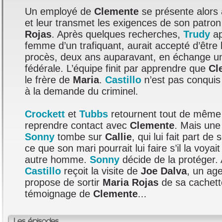
Un employé de
Clemente
se présente alors 
et leur transmet les exigences de son patron
Rojas
. Après quelques recherches,
Trudy
ap
femme d’un trafiquant, aurait accepté d’être 
procès, deux ans auparavant, en échange un
fédérale. L’équipe finit par apprendre que
Cl
le frère de
Maria
.
Castillo
n’est pas conquis 
à la demande du criminel.
Crockett
et
Tubbs
retournent tout de même à
reprendre contact avec
Clemente
. Mais une 
Sonny
tombe sur
Callie
, qui lui fait part de
ce que son mari pourrait lui faire s’il la voyai
autre homme.
Sonny
décide de la protéger.
Castillo
reçoit la visite de
Joe Dalva
, un age
propose de sortir
Maria Rojas
de sa cachette
témoignage de
Clemente
...
Les épisodes