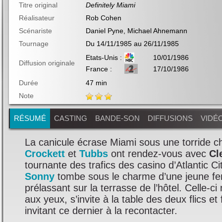
Titre original
Definitely Miami
Réalisateur
Rob Cohen
Scénariste
Daniel Pyne, Michael Ahnemann
Tournage
Du 14/11/1985 au 26/11/1985
Etats-Unis :
10/01/1986
Diffusion originale
France :
17/10/1986
Durée
47 min
Note
RÉSUMÉ
CASTING
BANDE-SON
DIFFUSIONS
VIDÉO
La canicule écrase Miami sous une torride c
Crockett
et
Tubbs
ont rendez-vous avec
Cl
tournante des trafics des casino d’Atlantic Ci
Sonny
tombe sous le charme d’une jeune 
prélassant sur la terrasse de l’hôtel. Celle-ci
aux yeux, s’invite à la table des deux flics et 
invitant ce dernier à la recontacter.