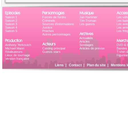
Episodes
Personnages
Musique
Access
Saison 1
Forces de l'ordre
Jan Hammer
Les véh
Saison 2
Criminels
Tim Truman
Les bat
Saison 3
Sources d'informations
Les guests
Les avi
Saison 4
Justice
Les ar
Saison 5
Proches
Les frin
Archives
Autres personnages
Actualités
Production
Mercha
Articles
Acteurs
Anthony Yerkovich
Sondages
DVD & B
Michael Mann
Casting principal
Articles de presse
Bandes 
Réalisateurs
Guests stars
T-shirt 
Lieux de tournage
Figurine
Version française
Liens
|
Contact
|
Plan du site
|
Mentions l