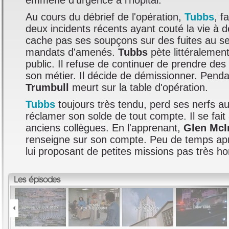
emmené d'urgence à l'hôpital.
Au cours du débrief de l'opération,
Tubbs
, f
deux incidents récents ayant couté la vie à d
cache pas ses soupçons sur des fuites au se
mandats d'amenés.
Tubbs
pète littéralemen
public. Il refuse de continuer de prendre des
son métier. Il décide de démissionner. Penda
Trumbull
meurt sur la table d'opération.
Tubbs
toujours très tendu, perd ses nerfs 
réclamer son solde de tout compte. Il se fait
anciens collègues. En l'apprenant,
Glen McI
renseigne sur son compte. Peu de temps aprè
lui proposant de petites missions pas très ho
Les épisodes