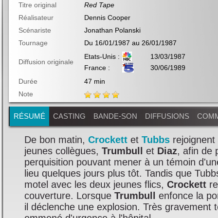
Titre original
Red Tape
Réalisateur
Dennis Cooper
Scénariste
Jonathan Polanski
Tournage
Du 16/01/1987 au 26/01/1987
Etats-Unis :
13/03/1987
Diffusion originale
France :
30/06/1989
Durée
47 min
Note
RÉSUMÉ
CASTING
BANDE-SON
DIFFUSIONS
COMM
De bon matin,
Crockett
et
Tubbs
rejoignent
jeunes collègues,
Trumbull
et
Diaz
, afin de
perquisition pouvant mener à un témoin d'une
lieu quelques jours plus tôt. Tandis que Tubb
motel avec les deux jeunes flics,
Crockett
re
couverture. Lorsque
Trumbull
enfonce la po
il déclenche une explosion. Très gravement to