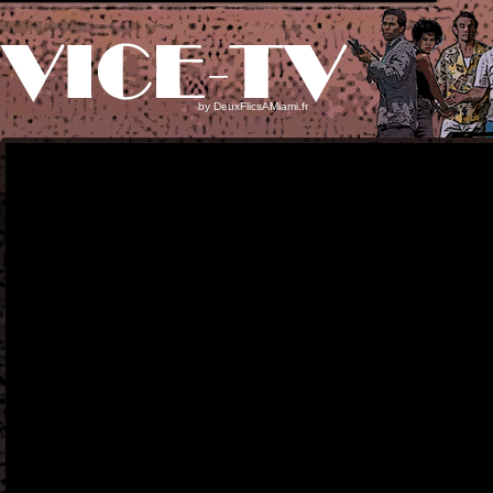
by
DeuxFlicsAMiami.fr