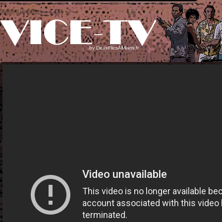
by
DeuxFlicsAMiami.fr