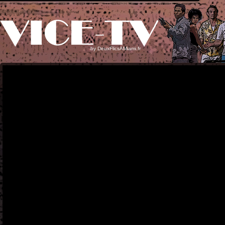
by
DeuxFlicsAMiami.fr