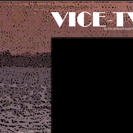
by
DeuxFlicsAMiami.f