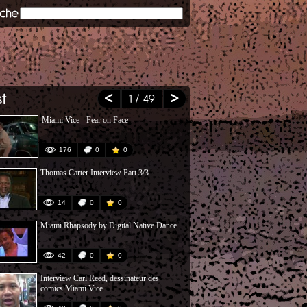
1
/ 49
Miami Vice - Fear on Face
Crockett aime
176
0
0
41
Thomas Carter Interview Part 3/3
Miami Vice C
14
0
0
76
Miami Rhapsody by Digital Native Dance
Miami Vice - 
42
0
0
36
Interview Carl Reed, dessinateur des
Lazerhawk's 
comics Miami Vice