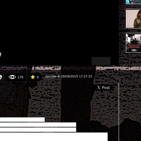
e
Ajoutée le 28/09/2015 17:27:15
176
0