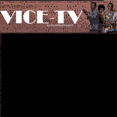
by
DeuxFlicsAMiami.fr