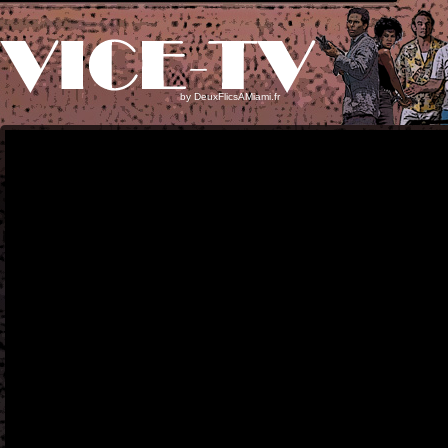
by
DeuxFlicsAMiami.fr