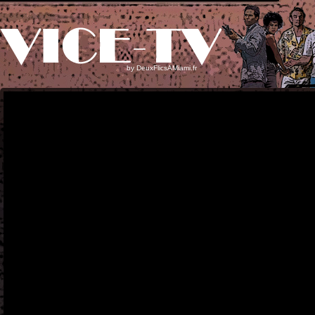
by
DeuxFlicsAMiami.fr