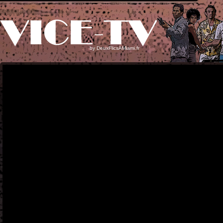
by
DeuxFlicsAMiami.fr