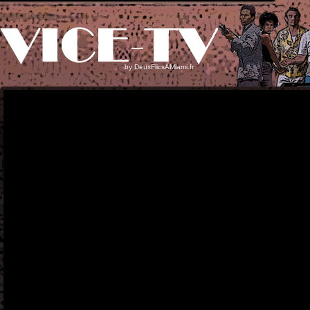
by
DeuxFlicsAMiami.fr