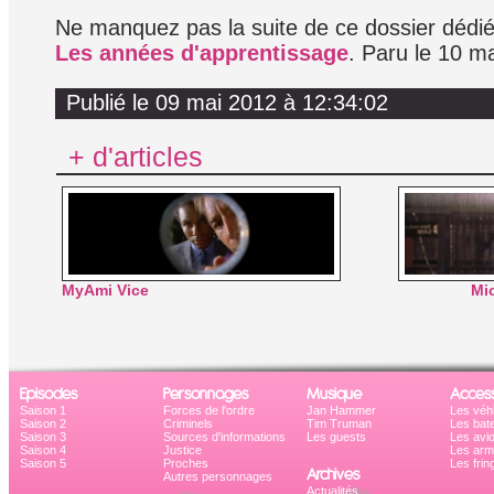
Ne manquez pas la suite de ce dossier dédi
Les années d'apprentissage
. Paru le 10 m
Publié le 09 mai 2012 à 12:34:02
+ d'articles
MyAmi Vice
Mi
Episodes
Personnages
Musique
Access
Saison 1
Forces de l'ordre
Jan Hammer
Les véh
Saison 2
Criminels
Tim Truman
Les bat
Saison 3
Sources d'informations
Les guests
Les avi
Saison 4
Justice
Les ar
Saison 5
Proches
Les frin
Archives
Autres personnages
Actualités