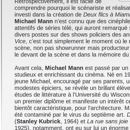
Rétrospectivement, il est facile de
comprendre pourquoi le scénariste et réalisat
investi dans la création de
Deux flics à Miam
Michael Mann
n'est connu que des cinéphile
attentifs de séries télé, qui auront remarqué
divers postes sur des shows policiers des a
Vice
, c'est tout simplement le moment où le
scène, non pas showrunner mais producteur e
le devant de la scène et dans la mémoire du 
Avant cela,
Michael Mann
est passé par un
studieux et enrichissant du cinéma. Né en 1
jeune Michael, encouragé par ses parents, u
modestes épiciers, se révèle un brillant élèv
études de littérature à l'Université du Wiscon
un premier diplôme et manifeste un intérêt cer
bientôt caractéristique, pour l'architecture. 
été contaminé par le virus du septième art.
D
(
Stanley Kubrick
, 1964) et
La rue sans joie
1925), notamment, ont eu sur lui un énorme i