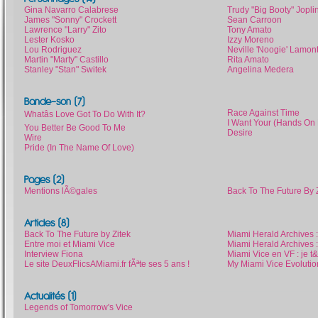
Gina Navarro Calabrese
Trudy "Big Booty" Jopli
James "Sonny" Crockett
Sean Carroon
Lawrence "Larry" Zito
Tony Amato
Lester Kosko
Izzy Moreno
Lou Rodriguez
Neville 'Noogie' Lamon
Martin "Marty" Castillo
Rita Amato
Stanley "Stan" Switek
Angelina Medera
Bande-son (7)
Race Against Time
Whatâs Love Got To Do With It?
I Want Your (Hands On
You Better Be Good To Me
Desire
Wire
Pride (In The Name Of Love)
Pages (2)
Mentions lÃ©gales
Back To The Future By 
Articles (8)
Back To The Future by Zitek
Miami Herald Archives 
Entre moi et Miami Vice
Miami Herald Archives 
Interview Fiona
Miami Vice en VF : je 
Le site DeuxFlicsAMiami.fr fÃªte ses 5 ans !
My Miami Vice Evolutio
Actualités (1)
Legends of Tomorrow's Vice