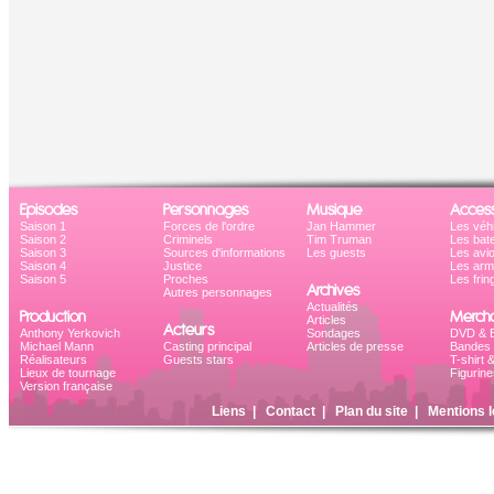
Episodes
Personnages
Musique
Access
Saison 1
Forces de l'ordre
Jan Hammer
Les véh
Saison 2
Criminels
Tim Truman
Les bat
Saison 3
Sources d'informations
Les guests
Les avi
Saison 4
Justice
Les ar
Saison 5
Proches
Les frin
Archives
Autres personnages
Actualités
Production
Mercha
Articles
Acteurs
Anthony Yerkovich
Sondages
DVD & B
Michael Mann
Casting principal
Articles de presse
Bandes 
Réalisateurs
Guests stars
T-shirt 
Lieux de tournage
Figurine
Version française
Liens
|
Contact
|
Plan du site
|
Mentions l