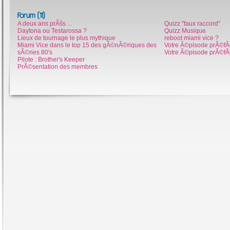
Forum (11)
A deux ans prÃšs ...
Quizz "faux raccord"
Daytona ou Testarossa ?
Quizz Musique
Lieux de tournage le plus mythique
reboot miami vice ?
Miami Vice dans le top 15 des gÃ©nÃ©riques des
Votre Ã©pisode prÃ©fÃ
sÃ©ries 80's
Votre Ã©pisode prÃ©fÃ
Pilote : Brother's Keeper
PrÃ©sentation des membres