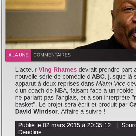
A LA UNE
COMMENTAIRES
L'acteur
Ving Rhames
devrait prendre part a
nouvelle série de comédie d'
ABC
, jusque là 
apparut à deux reprises dans
Miami Vice
devr
d'un coach de NBA, faisant face à un rookie 
ne parlant pas l'anglais, et à son interprète "
basket". Le projet sera écrit et produit par
C
David Windsor
. Affaire à suivre !
Publié le 02 mars 2015 à 20:35:12 | Sourc
Deadline