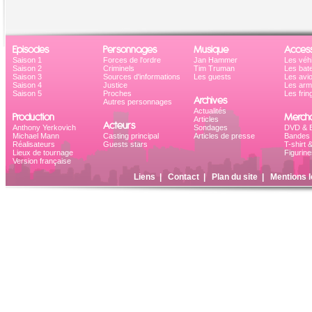
Episodes
Personnages
Musique
Access
Saison 1
Forces de l'ordre
Jan Hammer
Les véh
Saison 2
Criminels
Tim Truman
Les bat
Saison 3
Sources d'informations
Les guests
Les avi
Saison 4
Justice
Les ar
Saison 5
Proches
Les frin
Archives
Autres personnages
Actualités
Production
Mercha
Articles
Acteurs
Anthony Yerkovich
Sondages
DVD & B
Michael Mann
Casting principal
Articles de presse
Bandes 
Réalisateurs
Guests stars
T-shirt 
Lieux de tournage
Figurine
Version française
Liens
|
Contact
|
Plan du site
|
Mentions l