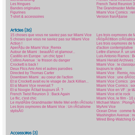
Les fringues
French Twist Reunion 3
Bandes originales
The Grandmaster Melle 
Figurines
Miami Vice Comics : rele
T-shirt & accessoires
Version franÃ§aise
Articles (36)
15 choses que vous ne saviez pas sur Miami Vice
Les trois oxymores de 
5 choses que vous ne saviez pas sur Miami Vice
rÃ©pÃ©tition crÃ©atric
Action !
Les trois oxymores de 
AperÃ§u de Miami Vice: Remix
d'action contemplative
Autour de Miami : beautÃ© et glamour...
Lettre d'amour Ã un un
Castillo en Europe : un chic type !
Luis Antonio Ramos : Be
Collins Avenue : le frisson du danger
Miami Herald Archives 
Crockett is back !
Miami Vice : le classiq
Deux Flics Ami-Ami et autres parodies
toujours le style
Directed by Thomas Carter
Miami Vice : Remix, no
Downtown Miami : au coeur de l'action
Miami Vice : une dÃ©co
Et si Crockett avait eu le visage de Jack Killian...
Miami Vice Comics : pr
Et si Miami Vice revenait ?
Miami Vice Comics : so
Et si Noogie Ã©tait toujours lÃ ?
Miami Vice en VF : je 
French Twist Reunion 3 : Back Again
Miami Vice et le rock
Le flic, c'est chic
Miami Vice, le film - 1
Le mystÃšre Grandmaster Melle Mel enfin rÃ©solu !
Michael Mann : PlongÃ©e
Les trois oxymores de Miami Vice : Un rÃ©alisme
MyAmi Vice
stylisÃ©
Ocean Drive : comme f
Washington Avenue : no
Wired Bing-Watching Gu
Accessoires (3)