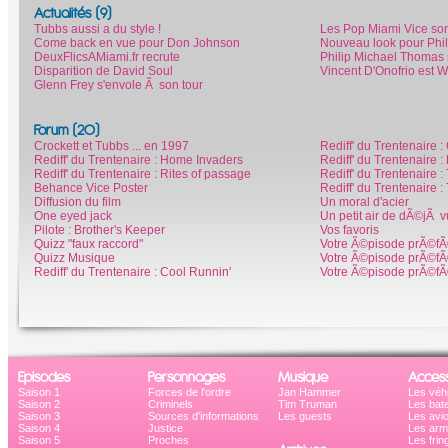
Actualités (9)
Tubbs aussi a du style !
Les Pop Miami Vice son
Come back en vue pour Don Johnson
Nouveau look pour Phi
DeuxFlicsAMiami.fr recrute
Philip Michael Thomas 
Disparition de David Soul
Vincent D'Onofrio est W
Glenn Frey s'envole Ã son tour
Forum (20)
Crockett et Tubbs ... en 1997
Rediff' du Trentenaire :
Rediff' du Trentenaire : Home Invaders
Rediff' du Trentenaire :
Rediff' du Trentenaire : Rites of passage
Rediff' du Trentenaire 
Behance Vice Poster
Rediff' du Trentenaire 
Diffusion du film
Un moral d'acier
One eyed jack
Un petit air de dÃ©jÃ v
Pilote : Brother's Keeper
Vos favoris
Quizz "faux raccord"
Votre Ã©pisode prÃ©fÃ
Quizz Musique
Votre Ã©pisode prÃ©fÃ
Rediff' du Trentenaire : Cool Runnin'
Votre Ã©pisode prÃ©fÃ
Episodes
Personnages
Musique
Access
Saison 1
Forces de l'ordre
Jan Hammer
Les véh
Saison 2
Criminels
Tim Truman
Les bat
Saison 3
Sources d'informations
Les guests
Les avi
Saison 4
Justice
Les ar
Saison 5
Proches
Les frin