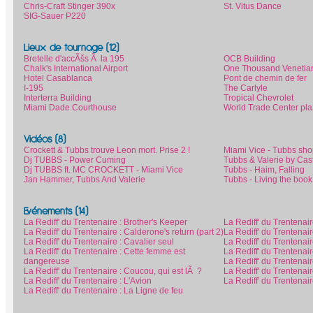
Chris-Craft Stinger 390x
St. Vitus Dance
SIG-Sauer P220
Lieux de tournage (12)
Bretelle d'accÃšs Ã la 195
OCB Building
Chalk's International Airport
One Thousand Venetia
Hotel Casablanca
Pont de chemin de fer
I-195
The Carlyle
Interterra Building
Tropical Chevrolet
Miami Dade Courthouse
World Trade Center pl
Vidéos (8)
Crockett & Tubbs trouve Leon mort. Prise 2 !
Miami Vice - Tubbs sh
Dj TUBBS - Power Cuming
Tubbs & Valerie by Cas
Dj TUBBS ft. MC CROCKETT - Miami Vice
Tubbs - Haim, Falling
Jan Hammer, Tubbs And Valerie
Tubbs - Living the book 
Evénements (14)
La Rediff' du Trentenaire : Brother's Keeper
La Rediff' du Trentenai
La Rediff' du Trentenaire : Calderone's return (part 2)
La Rediff' du Trentenair
La Rediff' du Trentenaire : Cavalier seul
La Rediff' du Trentena
La Rediff' du Trentenaire : Cette femme est
La Rediff' du Trentenai
dangereuse
La Rediff' du Trentenai
La Rediff' du Trentenaire : Coucou, qui est lÃ ?
La Rediff' du Trentenaire
La Rediff' du Trentenaire : L'Avion
La Rediff' du Trentenai
La Rediff' du Trentenaire : La Ligne de feu