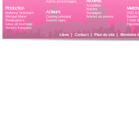
Archives
Autres personnages
Actualités
Production
Mercha
Articles
Acteurs
Anthony Yerkovich
Sondages
DVD & B
Michael Mann
Casting principal
Articles de presse
Bandes 
Réalisateurs
Guests stars
T-shirt 
Lieux de tournage
Figurine
Version française
Liens
|
Contact
|
Plan du site
|
Mentions l