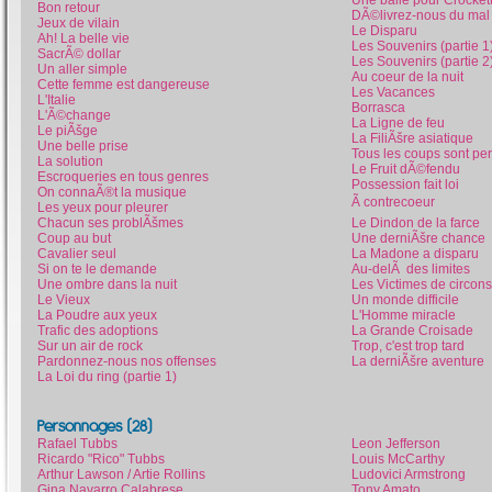
Bon retour
DÃ©livrez-nous du mal
Jeux de vilain
Le Disparu
Ah! La belle vie
Les Souvenirs (partie 1
SacrÃ© dollar
Les Souvenirs (partie 2
Un aller simple
Au coeur de la nuit
Cette femme est dangereuse
Les Vacances
L'Italie
Borrasca
L'Ã©change
La Ligne de feu
Le piÃšge
La FiliÃšre asiatique
Une belle prise
Tous les coups sont pe
La solution
Le Fruit dÃ©fendu
Escroqueries en tous genres
Possession fait loi
On connaÃ®t la musique
Ã contrecoeur
Les yeux pour pleurer
Chacun ses problÃšmes
Le Dindon de la farce
Coup au but
Une derniÃšre chance
Cavalier seul
La Madone a disparu
Si on te le demande
Au-delÃ des limites
Une ombre dans la nuit
Les Victimes de circon
Le Vieux
Un monde difficile
La Poudre aux yeux
L'Homme miracle
Trafic des adoptions
La Grande Croisade
Sur un air de rock
Trop, c'est trop tard
Pardonnez-nous nos offenses
La derniÃšre aventure
La Loi du ring (partie 1)
Personnages (28)
Rafael Tubbs
Leon Jefferson
Ricardo "Rico" Tubbs
Louis McCarthy
Arthur Lawson / Artie Rollins
Ludovici Armstrong
Gina Navarro Calabrese
Tony Amato