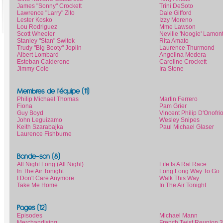
James "Sonny" Crockett
Trini DeSoto
Lawrence "Larry" Zito
Dale Gifford
Lester Kosko
Izzy Moreno
Lou Rodriguez
Mme Lawson
Scott Wheeler
Neville 'Noogie' Lamon
Stanley "Stan" Switek
Rita Amato
Trudy "Big Booty" Joplin
Laurence Thurmond
Albert Lombard
Angelina Medera
Esteban Calderone
Caroline Crockett
Jimmy Cole
Ira Stone
Membres de l'équipe (11)
Philip Michael Thomas
Martin Ferrero
Fiona
Pam Grier
Guy Boyd
Vincent Philip D'Onofri
John Leguizamo
Wesley Snipes
Keith Szarabajka
Paul Michael Glaser
Laurence Fishburne
Bande-son (8)
All Night Long (All Night)
Life Is A Rat Race
In The Air Tonight
Long Long Way To Go
I Don't Care Anymore
Walk This Way
Take Me Home
In The Air Tonight
Pages (12)
Episodes
Michael Mann
Merchandising
French Twist Reunion 3