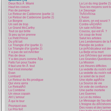
Deux flics Ã Miami
La Loi du ring (partie 2)
Haut les coeurs
Tous les moyens sont 
Pas de panique
Le Sauvage
Le Retour de Calderone (partie 1)
ThÃ©rÃ©sa
Le Retour de Calderone (partie 2)
L'Avion
Le Borgne
Et alors, on est sourd ?
Un oeil de trop
Contre-vÃ©ritÃ©
Le Grand McCarthy
Un sale mÃ©tier
Tout ce qui brille
Coucou, qui est lÃ ?
Si peu qu'on prenne
Un coup de froid
Le Petit Prince
Salut les artistes
Du p'tit lait
Les Lendemains de la 
Le Triangle d'or (partie 1)
Parodie de justice
Le Triangle d'or (partie 2)
Le prÃ©dicateur est de
Y a pas de sot mÃ©tier
La Belle et la mort
Pas de deux
Les GÃ©nies qui venaie
Y a des jours comme Ã§a
Les Grandes Questions
Faits l'un pour l'autre
La Mission
Il faut une fin Ã tout
Les Heures difficiles
Nul n'est immortel
La vedette du rock'n roll
Evan
La vedette du rock'n roll
Lombard
Le soleil de la mort
Le Retour du fils prodigue
Une idylle agitÃ©e
Qui vivra verra
La Source de vie
Le RetraitÃ©
Un vote de confiance
La Combine
Une partie mortelle
Un vieux copain
Les Guerres
Ah! L'amour
La Loi du milieu
Le Message de l'au-de
Ã qui le tour
L'Insigne du dÃ©shonn
Pourquoi pas
Des roses et des larme
Le Prix fort
Une balle pour Crocket