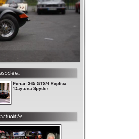
sociée...
Ferrari 365 GTS/4 Replica
’Daytona Spyder’
actualités