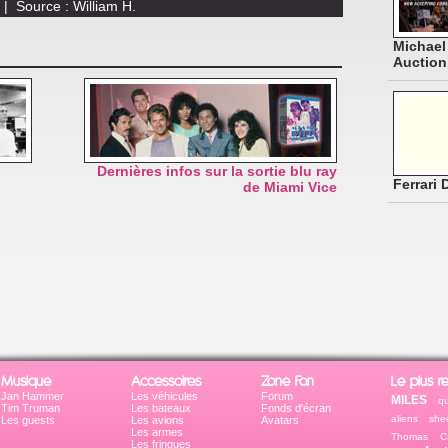
| Source : William H.
Michael
Auction
Dernières infos sur la sortie blu ray
Ferrari
de Miami Vice
Musique
Accessoires
Zone Fan
Le plus r
Jan Hammer
Les véhicules
Forum
MILES
qu
Tim Truman
Les bateaux
Fonds d'écran
aliens
she
Les guests
Les avions
Avatars
Les armes
Thomas Ca
Les fringues