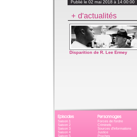
Publié le 02 mai 2018 à 14:00:00 
+ d'actualités
Disparition de R. Lee Ermey
Episodes
Personnages
Saison 1
Forces de l'ordre
Saison 2
Criminels
Saison 3
Sources d'informations
Saison 4
Justice
Saison 5
Proches