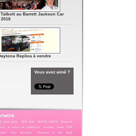
 Talbott au Barrett Jackson Car
 2016
 Daytona Replica à vendre
Vous avez aimé ?
echerché
i vivra verra
TEE shirt
MILES DAVIS
florence
ena
le retour de calderone
quartier
louis
FTR
rter
don johnson
Shadow in the dark