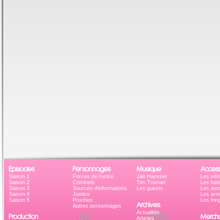
Episodes
Personnages
Musique
Access
Saison 1
Forces de l'ordre
Jan Hammer
Les véh
Saison 2
Criminels
Tim Truman
Les bat
Saison 3
Sources d'informations
Les guests
Les avi
Saison 4
Justice
Les ar
Saison 5
Proches
Les frin
Archives
Autres personnages
Actualités
Production
Mercha
Articles