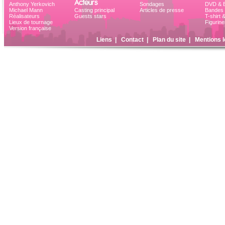
Acteurs
Anthony Yerkovich
Sondages
DVD & B
Michael Mann
Casting principal
Articles de presse
Bandes 
Réalisateurs
Guests stars
T-shirt 
Lieux de tournage
Figurine
Version française
Liens
|
Contact
|
Plan du site
|
Mentions l