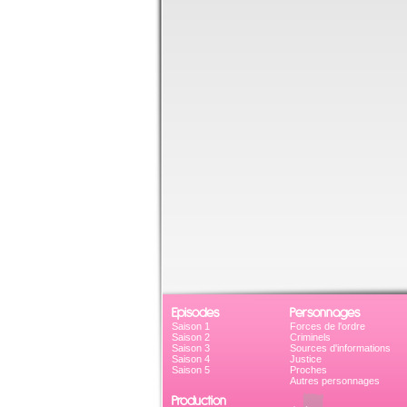
Episodes
Personnages
Saison 1
Forces de l'ordre
Saison 2
Criminels
Saison 3
Sources d'informations
Saison 4
Justice
Saison 5
Proches
Autres personnages
Production