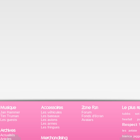
Musique
Accessoires
Zone Fan
Le plus r
Jan Hammer
Les véhicules
Forum
tubbs
sot
Tim Truman
Les bateaux
Fonds d'écran
freefall
p
Les guests
Les avions
Avatars
Les armes
Respect Y
Les fringues
Archives
les artiste
Actualités
bianca jagg
Merchandising
Articles