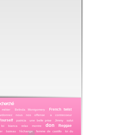
echerché
French twist
 métier
Belinda Montgomery
ardonnez nous nos offense
a contrecoeur
ourself
patricia
une belle prise
Jimmy
salut
don
Reggae
loi
bianca
relax
montre
er
bateau
l'échange
femme de castillo
loi du