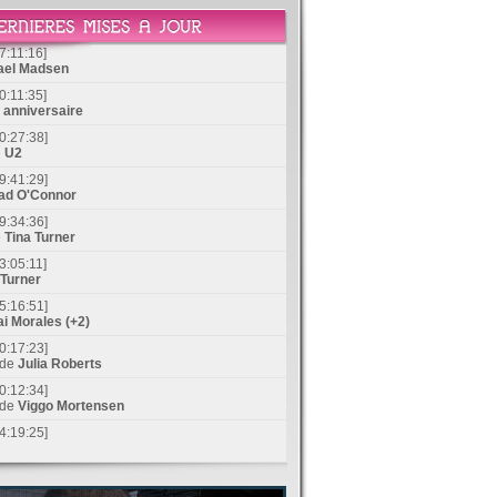
7:11:16]
ael Madsen
0:11:35]
anniversaire
0:27:38]
e
U2
9:41:29]
ad O'Connor
9:34:36]
e
Tina Turner
3:05:11]
 Turner
5:16:51]
i Morales (+2)
0:17:23]
 de
Julia Roberts
0:12:34]
 de
Viggo Mortensen
4:19:25]