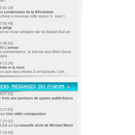
in !
0:01:18]
es Lendemains de la Révolution
achève à nouveau cette saison 3.. avec t...
3:50:49]
e piège
sence d'une véritable star du Basket Ball de
2:48:43]
h! L'amour
s commentaires. Je précise que Miles Davis
&ea...
9:13:28]
elle et la mort
lus que deux étoiles à cet épisode. Cert...
9:07:53]
r
Avis aux posteurs de spams publicitaires
0:27:55]
sur
Une vidéo comparative
7:23:32]
n 2.0
sur
La nouvelle série de Michael Mann
7:18:59]