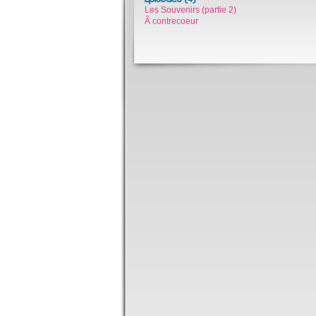
Les Souvenirs (partie 2)
Ã contrecoeur