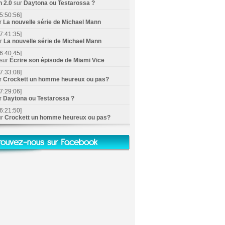
n 2.0
sur
Daytona ou Testarossa ?
5:50:56]
r
La nouvelle série de Michael Mann
7:41:35]
ur
La nouvelle série de Michael Mann
6:40:45]
sur
Écrire son épisode de Miami Vice
7:33:08]
r
Crockett un homme heureux ou pas?
7:29:06]
r
Daytona ou Testarossa ?
6:21:50]
ur
Crockett un homme heureux ou pas?
rouvez-nous sur Facebook