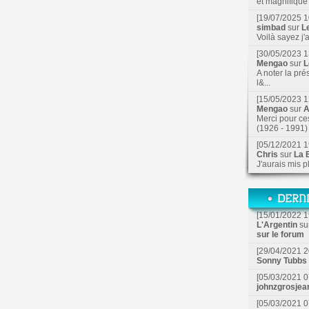
et magnifique f
[19/07/2025 1
simbad
sur
L
Voilà sayez j'
[30/05/2023 1
Mengao
sur
L
A noter la pré
l&...
[15/05/2023 1
Mengao
sur
A
Merci pour ce
(1926 - 1991) 
[05/12/2021 1
Chris
sur
La B
J'aurais mis p
[15/01/2022 1
L'Argentin
su
sur le forum
[29/04/2021 2
Sonny Tubbs
[05/03/2021 0
johnzgrosjea
[05/03/2021 0