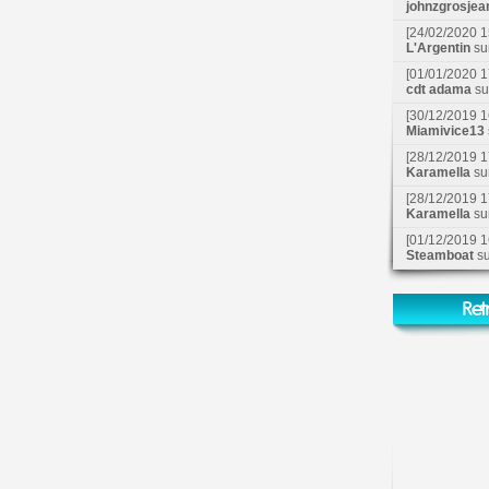
johnzgrosjea
[24/02/2020 1
L'Argentin
su
[01/01/2020 1
cdt adama
s
[30/12/2019 1
Miamivice13
[28/12/2019 1
Karamella
su
[28/12/2019 1
Karamella
su
[01/12/2019 1
Steamboat
s
Ret