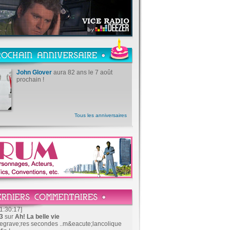
John Glover
aura 82 ans le 7 août
prochain !
Tous les anniversaires
1:30:17]
83
sur
Ah! La belle vie
&egrave;res secondes ..m&eacute;lancolique