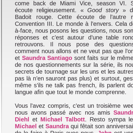
come back de Miami Vice, season VI. Sur
écoute religieusement. «
Good story
» d
Badoit rouge. Cette écoute de l’autre 
Convention III. Le monde à l’envers. Cela d
à-face, nous posons les questions, nous s
réponses et c’est autour d’une table ro
retrouvons. Il nous pose des questio
comment nous allons et ne veut pas que l’o
et
Saundra Santiago
sont faits sur le même
de nos questionnements sur la série, ils nou
secrets de tournage sur les uns et les autres
pas là n’en sauront pas plus) et surtout, ges
même s’ils ne talk pas french, ils parlent 
langue afin que tout le monde comprenne.
Vous l’avez compris, c’est un troisième w
nous avons passé avec nos amis
Saundr
Diehl
et
Michael Talbott
. Resto sympa le
Michael
et
Saundra
qui fêtait son anniversair