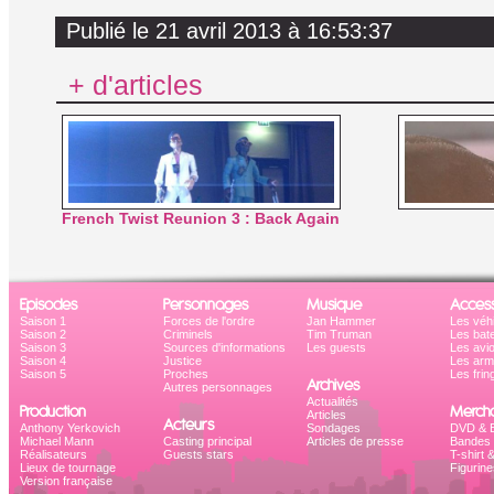
Publié le 21 avril 2013 à 16:53:37
+ d'articles
French Twist Reunion 3 : Back Again
Episodes
Personnages
Musique
Access
Saison 1
Forces de l'ordre
Jan Hammer
Les véh
Saison 2
Criminels
Tim Truman
Les bat
Saison 3
Sources d'informations
Les guests
Les avi
Saison 4
Justice
Les ar
Saison 5
Proches
Les frin
Archives
Autres personnages
Actualités
Production
Mercha
Articles
Acteurs
Anthony Yerkovich
Sondages
DVD & B
Michael Mann
Casting principal
Articles de presse
Bandes 
Réalisateurs
Guests stars
T-shirt 
Lieux de tournage
Figurine
Version française