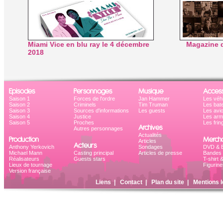
Miami Vice en blu ray le 4 décembre
Magazine d
2018
Episodes
Personnages
Musique
Access
Saison 1
Forces de l'ordre
Jan Hammer
Les véh
Saison 2
Criminels
Tim Truman
Les bat
Saison 3
Sources d'informations
Les guests
Les avi
Saison 4
Justice
Les ar
Saison 5
Proches
Les frin
Archives
Autres personnages
Actualités
Production
Mercha
Articles
Acteurs
Anthony Yerkovich
Sondages
DVD & B
Michael Mann
Casting principal
Articles de presse
Bandes 
Réalisateurs
Guests stars
T-shirt 
Lieux de tournage
Figurine
Version française
Liens
|
Contact
|
Plan du site
|
Mentions l