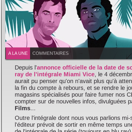
A LA UNE
COMMENTAIRES
Depuis l'
annonce officielle de la date de so
ray de l'intégrale Miami Vice
, le 4 décemb
aurait pu penser qu'on n'avait plus qu'à att
la fin du compte à rebours, et se rendre le jo
magasins spécialisés pour faire fumer nos CB
compter sur de nouvelles infos, divulguées 
Films
...
Outre l'intégrale dont nous vous parlions mi
l'éditeur prévoit de sortir en même temps un
de l'intégrale de la série (toujours en blu ray