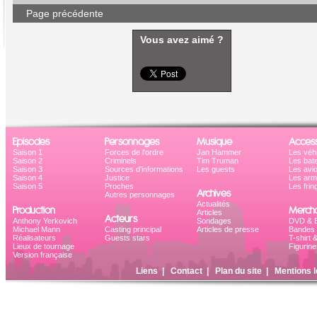
Page précédente
Vous avez aimé ?
Episodes
Personnages
Musique
Access
Saison 1
Forces de l'ordre
Jan Hammer
Les véh
Saison 2
Criminels
Tim Truman
Les bat
Saison 3
Sources d'informations
Les guests
Les avi
Saison 4
Justice
Les ar
Saison 5
Proches
Les frin
Archives
Autres personnages
Actualités
Production
Mercha
Articles
Acteurs
Anthony Yerkovich
Sondages
DVD & B
Michael Mann
Casting principal
Articles de presse
Bandes 
Réalisateurs
Guests stars
T-shirt 
Lieux de tournage
Figurine
Version française
Liens
|
Contact
|
Plan du site
|
Mentions l