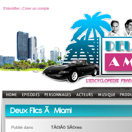
S'identifier
Créer un compte
|
Deux Flics Ã Miami
Publié dans
TÃ©lÃ© SÃ©ries