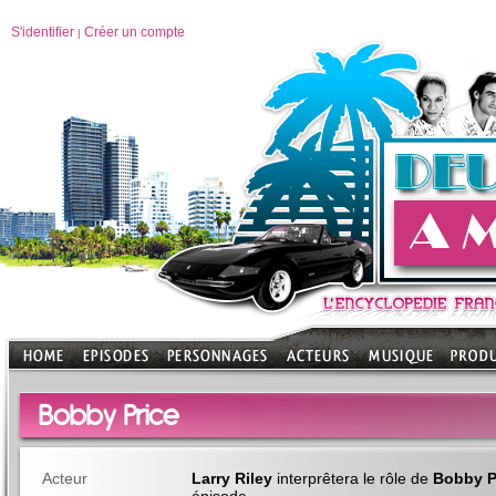
S'identifier
Créer un compte
|
Bobby Price
Acteur
Larry Riley
interprêtera le rôle de
Bobby P