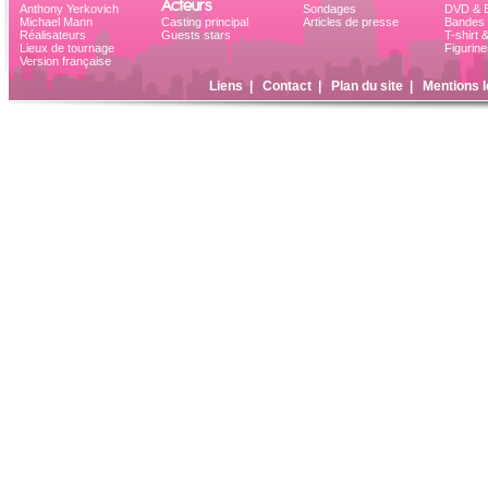
Acteurs
Anthony Yerkovich
Sondages
DVD & B
Michael Mann
Casting principal
Articles de presse
Bandes 
Réalisateurs
Guests stars
T-shirt 
Lieux de tournage
Figurine
Version française
Liens
|
Contact
|
Plan du site
|
Mentions l