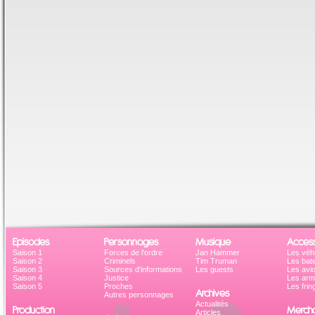
Episodes
Personnages
Musique
Access
Saison 1
Forces de l'ordre
Jan Hammer
Les véh
Saison 2
Criminels
Tim Truman
Les bat
Saison 3
Sources d'informations
Les guests
Les avi
Saison 4
Justice
Les ar
Saison 5
Proches
Les frin
Archives
Autres personnages
Actualités
Production
Mercha
Articles