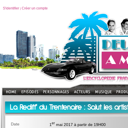
S'identifier
Créer un compte
|
La Rediff' du Trentenaire : Salut les artis
er
Date
1
mai 2017 à partir de 19H00