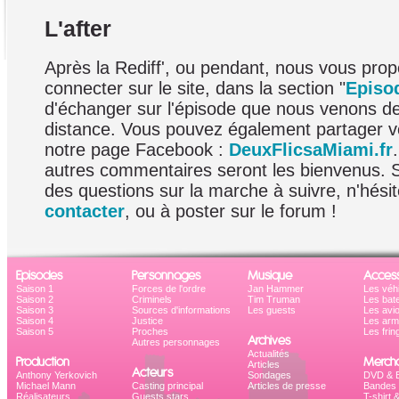
L'after
Après la Rediff', ou pendant, nous vous pro
connecter sur le site, dans la section "
Episo
d'échanger sur l'épisode que nous venons d
distance. Vous pouvez également partager v
notre page Facebook :
DeuxFlicsaMiami.fr
autres commentaires seront les bienvenus. 
des questions sur la marche à suivre, n'hési
contacter
, ou à poster sur le forum !
Episodes
Personnages
Musique
Access
Saison 1
Forces de l'ordre
Jan Hammer
Les véh
Saison 2
Criminels
Tim Truman
Les bat
Saison 3
Sources d'informations
Les guests
Les avi
Saison 4
Justice
Les ar
Saison 5
Proches
Les frin
Archives
Autres personnages
Actualités
Production
Mercha
Articles
Acteurs
Anthony Yerkovich
Sondages
DVD & B
Michael Mann
Casting principal
Articles de presse
Bandes 
Réalisateurs
Guests stars
T-shirt 