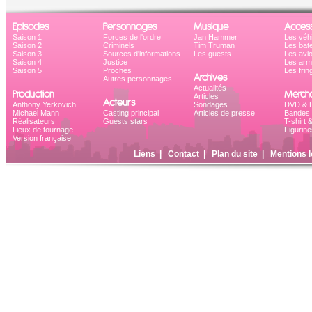
Episodes
Personnages
Musique
Access
Saison 1
Forces de l'ordre
Jan Hammer
Les véh
Saison 2
Criminels
Tim Truman
Les bat
Saison 3
Sources d'informations
Les guests
Les avi
Saison 4
Justice
Les ar
Saison 5
Proches
Les frin
Archives
Autres personnages
Actualités
Production
Mercha
Articles
Acteurs
Anthony Yerkovich
Sondages
DVD & B
Michael Mann
Casting principal
Articles de presse
Bandes 
Réalisateurs
Guests stars
T-shirt 
Lieux de tournage
Figurine
Version française
Liens
|
Contact
|
Plan du site
|
Mentions l