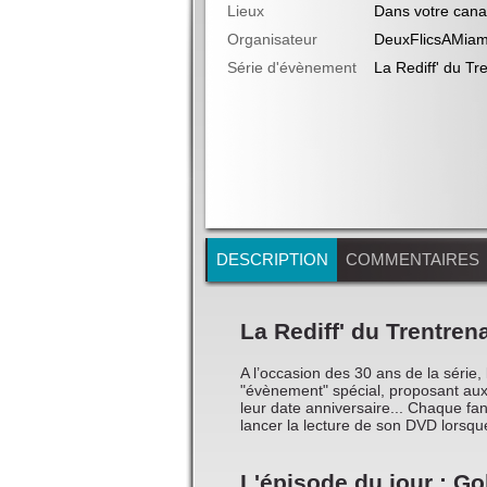
Lieux
Dans votre can
Organisateur
DeuxFlicsAMiami
Série d'évènement
La Rediff' du Tr
DESCRIPTION
COMMENTAIRES
La Rediff' du Trentrena
A l’occasion des 30 ans de la série,
"évènement" spécial, proposant aux
leur date anniversaire... Chaque fan 
lancer la lecture de son DVD lorsque
L'épisode du jour : Go