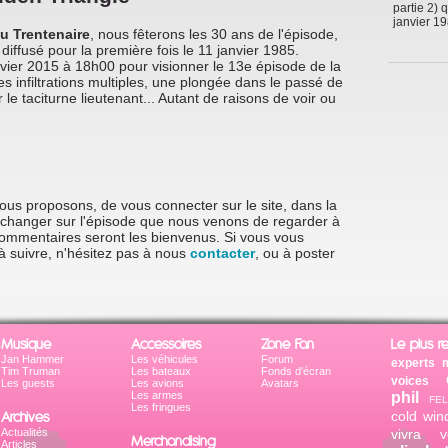
partie 2) 
janvier 19
du Trentenaire
, nous fêterons les 30 ans de l'épisode,
, diffusé pour la première fois le 11 janvier 1985.
ier 2015 à 18h00 pour visionner le 13e épisode de la
 infiltrations multiples, une plongée dans le passé de
 le taciturne lieutenant... Autant de raisons de voir ou
vous proposons, de vous connecter sur le site, dans la
'échanger sur l'épisode que nous venons de regarder à
 commentaires seront les bienvenus. Si vous vous
à suivre, n'hésitez pas à nous
contacter
, ou à poster
Musique
Accessoires
Zone Fan
Le plus r
Jan Hammer
Les véhicules
Forum
experts 
Tim Truman
Les bateaux
Fonds d'écran
voices
Les guests
Les avions
Avatars
Les armes
phil
FEL
Les fringues
Archives
cold win
Actualités
vivra v
Merchandising
Articles