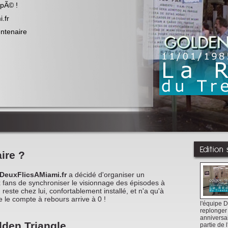
apÃ© !
.fr
entenaire
Edition
ire ?
DeuxFlicsAMiami.fr
a décidé d'organiser un
 fans de synchroniser le visionnage des épisodes à
reste chez lui, confortablement installé, et n'a qu'à
 le compte à rebours arrive à 0 !
l'équipe 
replonger
anniversai
lden Triangle
partie de 