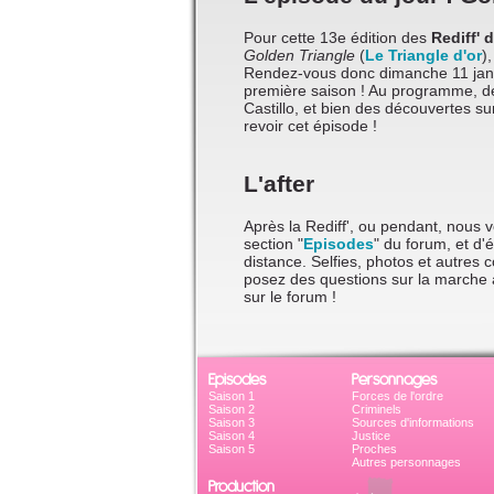
Pour cette 13e édition des
Rediff' 
Golden Triangle
(
Le Triangle d'or
)
Rendez-vous donc dimanche 11 janv
première saison ! Au programme, des
Castillo, et bien des découvertes sur
revoir cet épisode !
L'after
Après la Rediff', ou pendant, nous 
section "
Episodes
" du forum, et d
distance. Selfies, photos et autres
posez des questions sur la marche 
sur le forum !
Episodes
Personnages
Saison 1
Forces de l'ordre
Saison 2
Criminels
Saison 3
Sources d'informations
Saison 4
Justice
Saison 5
Proches
Autres personnages
Production