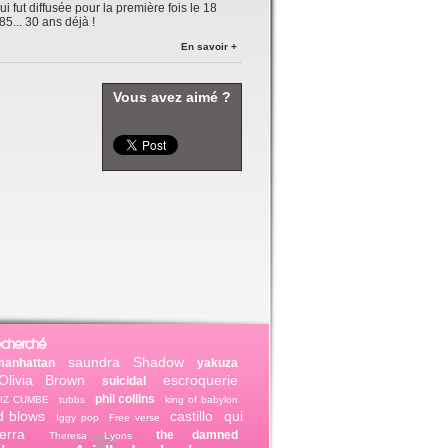
qui fut diffusée pour la première fois le 18
85... 30 ans déjà !
En savoir +
Vous avez aimé ?
echerché
saundra
Shadow
manhattan
yakuza
Olivia Brown
escroquerie
suicidal
phil collins
IZ CUMBE
tubbs
king of babylon
d blows
castillo
qui
Iggy pop
Free verse
erra
the damned
Theresa Lyons