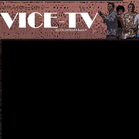
by
DeuxFlicsAMiami.fr