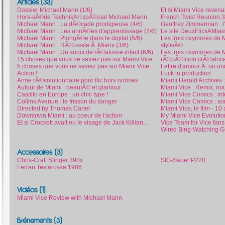
Articles (33)
Dossier Michael Mann (1/6)
Et si Miami Vice revenai
Hors-sÃ©rie TechnikArt spÃ©cial Michael Mann
French Twist Reunion 3
Michael Mann : La dÃ©cade prodigieuse (4/6)
Geoffrey Zimmerman : 
Michael Mann : Les annÃ©es d'apprentissage (2/6)
Le site DeuxFlicsAMiami.
Michael Mann : PlongÃ©e dans le digital (5/6)
Les trois oxymores de 
Michael Mann : RÃ©ussite Ã Miami (3/6)
stylisÃ©
Michael Mann : Un souci de rÃ©alisme intact (6/6)
Les trois oxymores de 
15 choses que vous ne saviez pas sur Miami Vice
rÃ©pÃ©tition crÃ©atric
5 choses que vous ne saviez pas sur Miami Vice
Lettre d'amour Ã un un
Action !
Luck in production
Arme rÃ©volutionnaire pour flic hors normes
Miami Herald Archives 
Autour de Miami : beautÃ© et glamour...
Miami Vice : Remix, no
Castillo en Europe : un chic type !
Miami Vice Comics : i
Collins Avenue : le frisson du danger
Miami Vice Comics : so
Directed by Thomas Carter
Miami Vice, le film - 1
Downtown Miami : au coeur de l'action
My Miami Vice Evolutio
Et si Crockett avait eu le visage de Jack Killian...
Vice Team for Vice fans
Wired Bing-Watching Gu
Accessoires (3)
Chris-Craft Stinger 390x
SIG-Sauer P220
Ferrari Testarossa 1986
Vidéos (1)
Miami Vice Review with Michael Mann
Evénements (3)