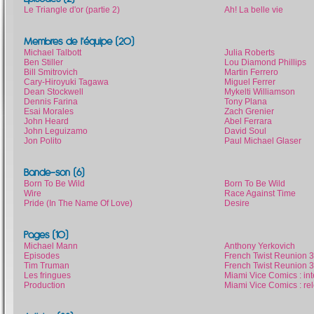
Le Triangle d'or (partie 2)
Ah! La belle vie
Membres de l'équipe (20)
Michael Talbott
Julia Roberts
Ben Stiller
Lou Diamond Phillips
Bill Smitrovich
Martin Ferrero
Cary-Hiroyuki Tagawa
Miguel Ferrer
Dean Stockwell
Mykelti Williamson
Dennis Farina
Tony Plana
Esai Morales
Zach Grenier
John Heard
Abel Ferrara
John Leguizamo
David Soul
Jon Polito
Paul Michael Glaser
Bande-son (6)
Born To Be Wild
Born To Be Wild
Wire
Race Against Time
Pride (In The Name Of Love)
Desire
Pages (10)
Michael Mann
Anthony Yerkovich
Episodes
French Twist Reunion 3
Tim Truman
French Twist Reunion 3
Les fringues
Miami Vice Comics : i
Production
Miami Vice Comics : rele