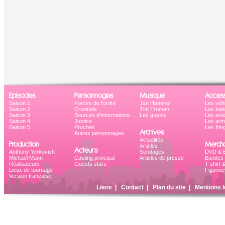
Episodes
Personnages
Musique
Access
Saison 1
Forces de l'ordre
Jan Hammer
Les véh
Saison 2
Criminels
Tim Truman
Les bat
Saison 3
Sources d'informations
Les guests
Les avi
Saison 4
Justice
Les ar
Saison 5
Proches
Les frin
Archives
Autres personnages
Actualités
Production
Mercha
Articles
Acteurs
Anthony Yerkovich
Sondages
DVD & B
Michael Mann
Casting principal
Articles de presse
Bandes 
Réalisateurs
Guests stars
T-shirt 
Lieux de tournage
Figurine
Version française
Liens
|
Contact
|
Plan du site
|
Mentions l