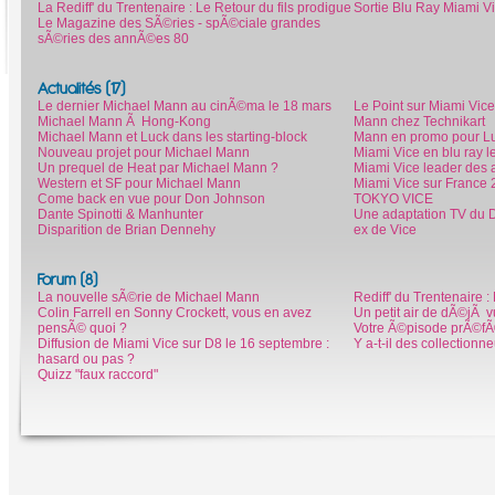
La Rediff' du Trentenaire : Le Retour du fils prodigue
Sortie Blu Ray Miami V
Le Magazine des SÃ©ries - spÃ©ciale grandes
sÃ©ries des annÃ©es 80
Actualités (17)
Le dernier Michael Mann au cinÃ©ma le 18 mars
Le Point sur Miami Vice
Michael Mann Ã Hong-Kong
Mann chez Technikart
Michael Mann et Luck dans les starting-block
Mann en promo pour L
Nouveau projet pour Michael Mann
Miami Vice en blu ray
Un prequel de Heat par Michael Mann ?
Miami Vice leader des 
Western et SF pour Michael Mann
Miami Vice sur France 2
Come back en vue pour Don Johnson
TOKYO VICE
Dante Spinotti & Manhunter
Une adaptation TV du 
Disparition de Brian Dennehy
ex de Vice
Forum (8)
La nouvelle sÃ©rie de Michael Mann
Rediff' du Trentenaire :
Colin Farrell en Sonny Crockett, vous en avez
Un petit air de dÃ©jÃ v
pensÃ© quoi ?
Votre Ã©pisode prÃ©fÃ
Diffusion de Miami Vice sur D8 le 16 septembre :
Y a-t-il des collectionn
hasard ou pas ?
Quizz "faux raccord"