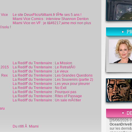
 Vice
Le site DeuxFlicsAMiami.fr fÃªte ses 5 ans !
Miami Vice Comics : interview Shannon Denton
Miami Vice en VF : je t&#8217;aime moi non plus
©solu !
La Rediff' du Trentenaire : La Mission
l 2015
La Rediff' du Trentenaire : Le RetraitÃ©
La Rediff' du Trentenaire : Le vieux
d Rex
La Rediff' du Trentenaire : Les Grandes Questions
La Rediff' du Trentenaire : Les Souvenirs (partie 2)
La Rediff' du Trentenaire : Les yeux pour pleurer
La Rediff' du Trentenaire : No Exit
La Rediff' du Trentenaire : Pourquoi pas
La Rediff' du Trentenaire : Rites of Passage
La Rediff' du Trentenaire : Un sale mÃ©tier
aru
[26/06/2026 0
OceanDrive
Du rififi Ã Miami
sur les derni