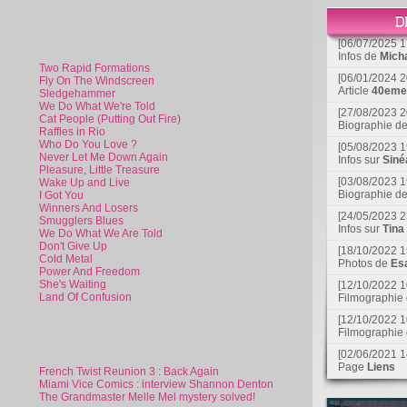
[06/07/2025 1
Infos de
Mich
Two Rapid Formations
[06/01/2024 2
Fly On The Windscreen
Article
40eme 
Sledgehammer
We Do What We're Told
[27/08/2023 2
Cat People (Putting Out Fire)
Biographie d
Raffles in Rio
Who Do You Love ?
[05/08/2023 1
Never Let Me Down Again
Infos sur
Siné
Pleasure, Little Treasure
[03/08/2023 1
Wake Up and Live
Biographie d
I Got You
Winners And Losers
[24/05/2023 2
Smugglers Blues
Infos sur
Tina
We Do What We Are Told
Don't Give Up
[18/10/2022 1
Cold Metal
Photos de
Esa
Power And Freedom
She's Waiting
[12/10/2022 1
Land Of Confusion
Filmographie
[12/10/2022 1
Filmographie
[02/06/2021 1
Page
Liens
French Twist Reunion 3 : Back Again
Miami Vice Comics : interview Shannon Denton
The Grandmaster Melle Mel mystery solved!