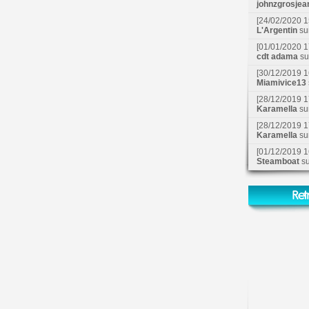
johnzgrosjea
[24/02/2020 1
L'Argentin
su
[01/01/2020 1
cdt adama
s
[30/12/2019 1
Miamivice13
[28/12/2019 1
Karamella
su
[28/12/2019 1
Karamella
su
[01/12/2019 1
Steamboat
s
Ret