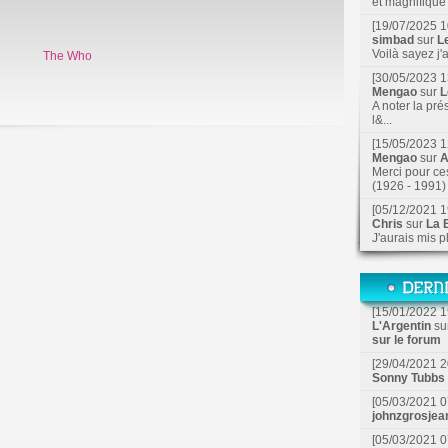
et magnifique f
[19/07/2025 1
simbad
sur
L
Voilà sayez j'
The Who
[30/05/2023 1
Mengao
sur
L
A noter la pré
l&...
[15/05/2023 1
Mengao
sur
A
Merci pour ce
(1926 - 1991) 
[05/12/2021 1
Chris
sur
La B
J'aurais mis p
[15/01/2022 1
L'Argentin
su
sur le forum
[29/04/2021 2
Sonny Tubbs
[05/03/2021 0
johnzgrosjea
[05/03/2021 0