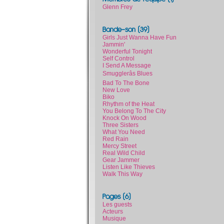
Glenn Frey
Bande-son (39)
Girls Just Wanna Have Fun
Jammin'
Wonderful Tonight
Self Control
I Send A Message
Smugglerâs Blues
Bad To The Bone
New Love
Biko
Rhythm of the Heat
You Belong To The City
Knock On Wood
Three Sisters
What You Need
Red Rain
Mercy Street
Real Wild Child
Gear Jammer
Listen Like Thieves
Walk This Way
Pages (6)
Les guests
Acteurs
Musique