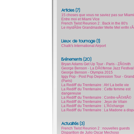
Articles (7)
15 choses que vous ne saviez pas sur Miami
Entre moi et Miami Vice
French Twist Reunion 2 : Back in the 80's
Le mystÃšre Grandmaster Melle Mel enfin rÃ
Lieux de tournage (1)
Chalk's International Airport
Evénements (20)
Bryan Adams Get Up Tour - Paris - ZÃ©nith
George Benson - La DÃ©fense Jazz Festiva
George Benson - Olympia 2015
Iggy Pop - Post Pop Depression Tour - Gran
(Paris)
La Rediff' du Trentenaire : Ah! La belle vie
La Rediff' du Trentenaire : Cette femme est
dangereuse
La Rediff' du Trentenaire : Contre-vÃ©ritÃ©
La Rediff' du Trentenaire : Jeux de Vilain
La Rediff' du Trentenaire : L'Ã©change
La Rediff' du Trentenaire : La Madone a disp
Actualités (3)
French Twist Reunion 2 : nouvelles guests
Disparition de Julio Oscar Mechoso