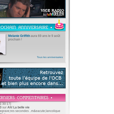
Melanie Griffith
aura 69 ans le 9 août
prochain !
Tous les anniversaires
1:30:17]
83
sur
Ah! La belle vie
&egrave;res secondes ..m&eacute;lancolique