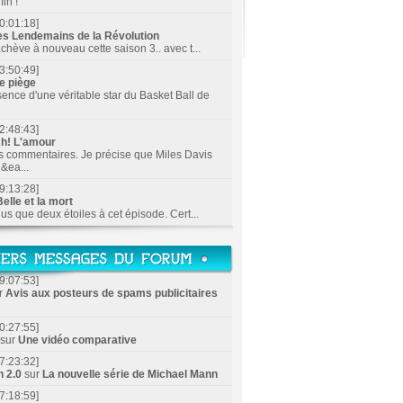
in !
0:01:18]
es Lendemains de la Révolution
achève à nouveau cette saison 3.. avec t...
3:50:49]
e piège
sence d'une véritable star du Basket Ball de
2:48:43]
h! L'amour
s commentaires. Je précise que Miles Davis
&ea...
9:13:28]
elle et la mort
lus que deux étoiles à cet épisode. Cert...
9:07:53]
r
Avis aux posteurs de spams publicitaires
0:27:55]
sur
Une vidéo comparative
7:23:32]
n 2.0
sur
La nouvelle série de Michael Mann
7:18:59]