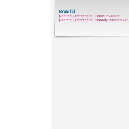
Forum (3)
Rediff' du Trentenaire : Home Invaders
Rediff' du Trentenaire : Nobody lives forever