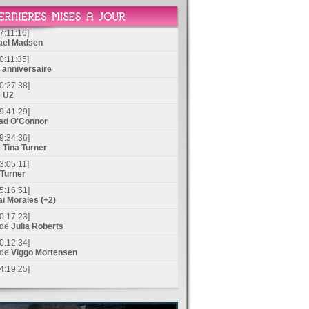
7:11:16]
ael Madsen
0:11:35]
anniversaire
0:27:38]
e
U2
9:41:29]
ad O'Connor
9:34:36]
e
Tina Turner
3:05:11]
 Turner
5:16:51]
i Morales (+2)
0:17:23]
 de
Julia Roberts
0:12:34]
 de
Viggo Mortensen
4:19:25]