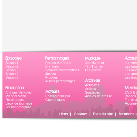
Episodes
Personnages
Musique
Access
Saison 1
Forces de l'ordre
Jan Hammer
Les véh
Saison 2
Criminels
Tim Truman
Les bat
Saison 3
Sources d'informations
Les guests
Les avi
Saison 4
Justice
Les ar
Saison 5
Proches
Les frin
Archives
Autres personnages
Actualités
Production
Mercha
Articles
Acteurs
Anthony Yerkovich
Sondages
DVD & B
Michael Mann
Casting principal
Articles de presse
Bandes 
Réalisateurs
Guests stars
T-shirt 
Lieux de tournage
Figurine
Version française
Liens
|
Contact
|
Plan du site
|
Mentions l