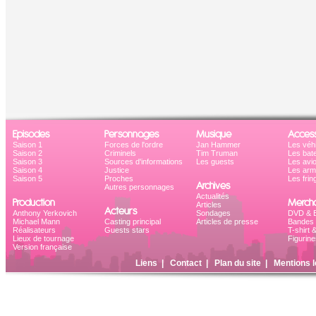
Episodes
Personnages
Musique
Access
Saison 1
Forces de l'ordre
Jan Hammer
Les véh
Saison 2
Criminels
Tim Truman
Les bat
Saison 3
Sources d'informations
Les guests
Les avi
Saison 4
Justice
Les ar
Saison 5
Proches
Les frin
Archives
Autres personnages
Actualités
Production
Mercha
Articles
Acteurs
Anthony Yerkovich
Sondages
DVD & B
Michael Mann
Casting principal
Articles de presse
Bandes 
Réalisateurs
Guests stars
T-shirt 
Lieux de tournage
Figurine
Version française
Liens
|
Contact
|
Plan du site
|
Mentions l