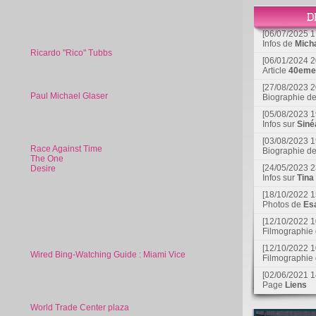
[06/07/2025 1
Infos de
Mich
Ricardo "Rico" Tubbs
[06/01/2024 2
Article
40eme 
[27/08/2023 2
Paul Michael Glaser
Biographie d
[05/08/2023 1
Infos sur
Siné
[03/08/2023 1
Race Against Time
Biographie d
The One
[24/05/2023 2
Desire
Infos sur
Tina
[18/10/2022 1
Photos de
Esa
[12/10/2022 1
Filmographie
[12/10/2022 1
Wired Bing-Watching Guide : Miami Vice
Filmographie
[02/06/2021 1
Page
Liens
World Trade Center plaza