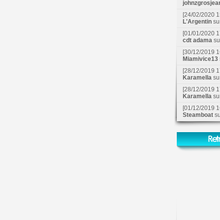
johnzgrosjea
[24/02/2020 1
L'Argentin
su
[01/01/2020 1
cdt adama
s
[30/12/2019 1
Miamivice13
[28/12/2019 1
Karamella
su
[28/12/2019 1
Karamella
su
[01/12/2019 1
Steamboat
s
Ret