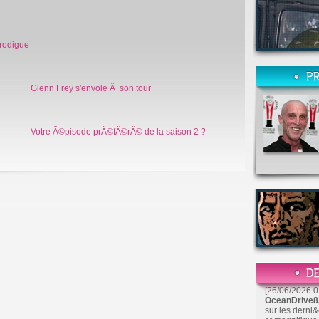
prodigue
Glenn Frey s'envole Ã son tour
Votre Ã©pisode prÃ©fÃ©rÃ© de la saison 2 ?
[26/06/2026 0
OceanDrive
sur les derni