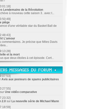
in !
0:01:18]
es Lendemains de la Révolution
achève à nouveau cette saison 3.. avec t...
3:50:49]
e piège
sence d'une véritable star du Basket Ball de
2:48:43]
h! L'amour
s commentaires. Je précise que Miles Davis
&ea...
9:13:28]
elle et la mort
lus que deux étoiles à cet épisode. Cert...
9:07:53]
r
Avis aux posteurs de spams publicitaires
0:27:55]
sur
Une vidéo comparative
7:23:32]
n 2.0
sur
La nouvelle série de Michael Mann
7:18:59]