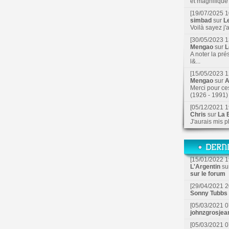
et magnifique f
[19/07/2025 1
simbad
sur
L
Voilà sayez j'
[30/05/2023 1
Mengao
sur
L
A noter la pré
l&...
[15/05/2023 1
Mengao
sur
A
Merci pour ce
(1926 - 1991) 
[05/12/2021 1
Chris
sur
La B
J'aurais mis p
[15/01/2022 1
L'Argentin
su
sur le forum
[29/04/2021 2
Sonny Tubbs
[05/03/2021 0
johnzgrosjea
[05/03/2021 0