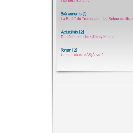
Interterra Building
Evénements (1)
La Rediff' du Trentenaire : Le Retour du fils 
Actualités (2)
Don Johnson chez Jimmy Kimmel
Forum (2)
Un petit air de dÃ©jÃ vu ?