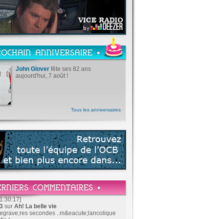
John Glover
fête ses 82 ans
aujourd'hui, 7 août !
Tous les anniversaires
1:30:17]
83
sur
Ah! La belle vie
&egrave;res secondes ..m&eacute;lancolique