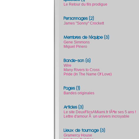
Le Retour du fils prodigue
Personnages (2)
James "Sonny" Crockett
Membres de l'équipe (3)
Gene Simmons
Miguel Pinero
Bande-son (6)
Wire
Many Rivers to Cross
Pride (In The Name Of Love)
Pages (1)
Bandes originales
Articles (3)
Le site DeuxFlicsAMiami.fr fÃªte ses 5 ans !
Lettre d'amour Ã un univers incroyable
Lieux de tournage (3)
Gramercy House