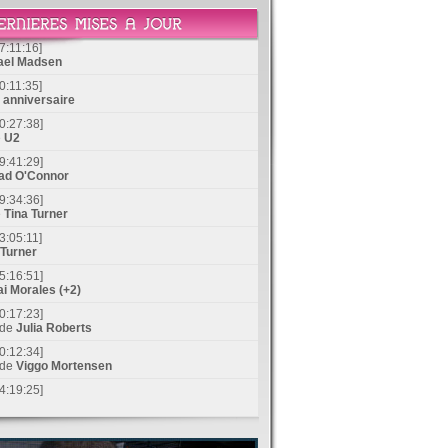
7:11:16]
ael Madsen
0:11:35]
anniversaire
0:27:38]
e
U2
9:41:29]
ad O'Connor
9:34:36]
e
Tina Turner
3:05:11]
 Turner
5:16:51]
i Morales (+2)
0:17:23]
 de
Julia Roberts
0:12:34]
 de
Viggo Mortensen
4:19:25]