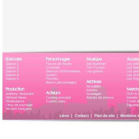
Episodes
Personnages
Musique
Access
Saison 1
Forces de l'ordre
Jan Hammer
Les véh
Saison 2
Criminels
Tim Truman
Les bat
Saison 3
Sources d'informations
Les guests
Les avi
Saison 4
Justice
Les ar
Saison 5
Proches
Les frin
Archives
Autres personnages
Actualités
Production
Mercha
Articles
Acteurs
Anthony Yerkovich
Sondages
DVD & B
Michael Mann
Casting principal
Articles de presse
Bandes 
Réalisateurs
Guests stars
T-shirt 
Lieux de tournage
Figurine
Version française
Liens
|
Contact
|
Plan du site
|
Mentions l